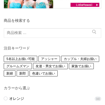
商品を検索する
検
索
対
注目キーワード
象:
5名以上お揃い可能
アッシャー
カップル・夫婦お揃い
グルームズマン
友達・男女でお揃い
家族でお揃い
新婦
新郎
色違いでお揃い
カラーから選ぶ
オレンジ
(4)