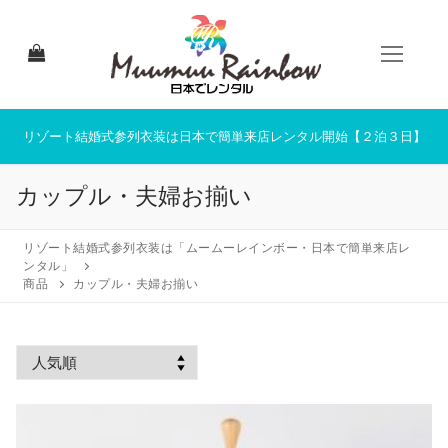
コ
ン
テ
ン
ツ
へ
リゾート結婚式参列衣装は日本で簡単来店レンタル開始【２泊３日】
ス
キ
カップル・夫婦お揃い
ッ
プ
リゾート結婚式参列衣装は「ムームーレインボー・日本で簡単来店レ
ンタル」
商品
カップル・夫婦お揃い
HOME
来店レンタルについて
来店レンタル商品一覧