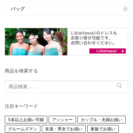
バッグ
5
商品を検索する
検
索
対
注目キーワード
象:
5名以上お揃い可能
アッシャー
カップル・夫婦お揃い
グルームズマン
友達・男女でお揃い
家族でお揃い