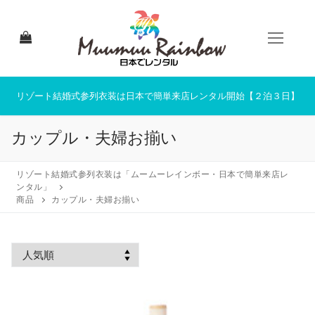
コ
ン
テ
ン
ツ
へ
リゾート結婚式参列衣装は日本で簡単来店レンタル開始【２泊３日】
ス
キ
カップル・夫婦お揃い
ッ
プ
リゾート結婚式参列衣装は「ムームーレインボー・日本で簡単来店レ
ンタル」
商品
カップル・夫婦お揃い
HOME
来店レンタルについて
来店レンタル商品一覧