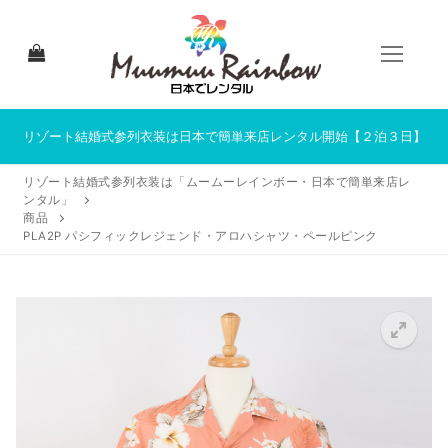
コ
ン
テ
ン
ツ
へ
リゾート結婚式参列衣装は日本で簡単来店レンタル開始【２泊３日】
ス
リゾート結婚式参列衣装は「ムームーレインボー・日本で簡単来店レ
キ
ンタル」
ッ
商品
プ
PLA2P パシフィックレジェンド・アロハシャツ・ペールピンク
HOME
来店レンタルについて
来店レンタル商品一覧