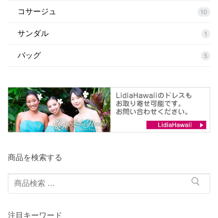
コサージュ
10
サンダル
1
バッグ
5
商品を検索する
検
索
対
注目キーワード
象: