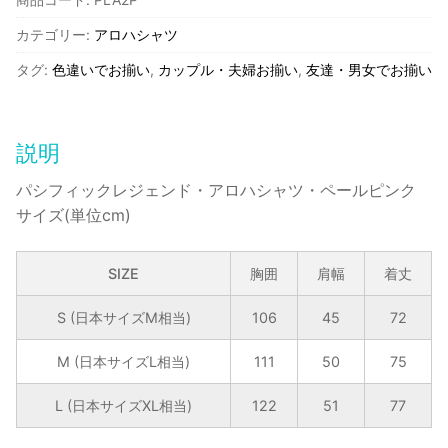
ッ
カテゴリー:
アロハシャツ
ク
レ
タグ:
色違いでお揃い
,
カップル・夫婦お揃い
,
友達・男女でお揃い
ジ
ェ
ン
説明
ド・
ア
パシフィックレジェンド・アロハシャツ・ペールピンク
ロ
サイズ(単位cm)
ハ
シ
SIZE
胸囲
肩幅
着丈
ャ
ツ・
S (日本サイズM相当)
106
45
72
ペ
ー
M (日本サイズL相当)
111
50
75
ル
L (日本サイズXL相当)
122
51
77
ピ
ン