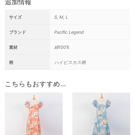
追加情報
サイズ
S, M, L
ブランド
Pacific Legend
素材
綿100%
柄
ハイビスカス柄
こちらもおすすめ…