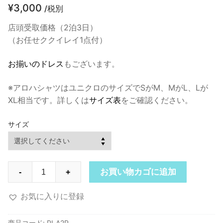
¥
3,000
/税別
店頭受取価格（2泊3日）
（お任せククイレイ1点付）
お揃いのドレス
もございます。
※アロハシャツはユニクロのサイズでSがM、MがL、Lが
XL相当です。詳しくは
サイズ表
をご確認ください。
サイズ
PLA2P
お買い物カゴに追加
-
+
パ
シ
お気に入りに登録
フ
ィ
商品コード:
PLA2P