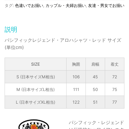
レ
タグ:
色違いでお揃い
,
カップル・夫婦お揃い
,
友達・男女でお揃い
ジ
ェ
ン
説明
ド・
ア
パシフィックレジェンド・アロハシャツ・レッド サイズ
ロ
(単位cm)
ハ
シ
SIZE
胸囲
肩幅
着丈
ャ
ツ・
S (日本サイズM相当)
106
45
72
レ
ッ
M (日本サイズL相当)
111
50
75
ド
L (日本サイズXL相当)
122
51
77
個
パシフィック・レジェンド