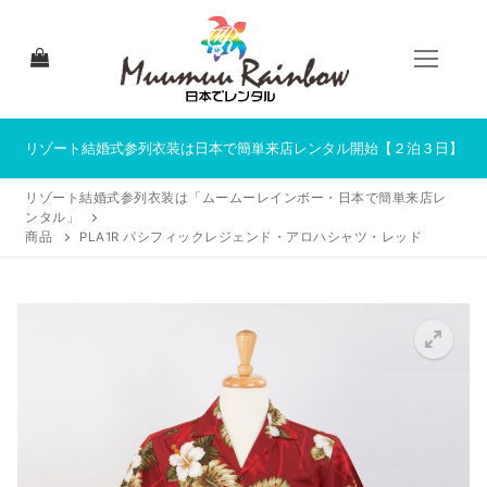
コ
ン
テ
ン
ツ
へ
リゾート結婚式参列衣装は日本で簡単来店レンタル開始【２泊３日】
ス
リゾート結婚式参列衣装は「ムームーレインボー・日本で簡単来店レ
キ
ンタル」
ッ
商品
PLA1R パシフィックレジェンド・アロハシャツ・レッド
プ
HOME
来店レンタルについて
来店レンタル商品一覧