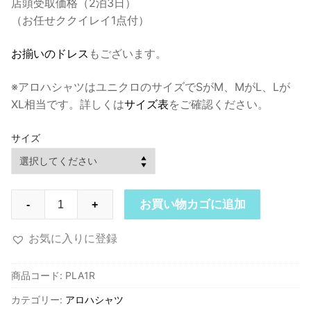
店頭受取価格（2泊3日）
（お任せククイレイ1点付）
お揃いのドレス
もございます。
※アロハシャツはユニクロのサイズでSがM、MがL、Lが
XL相当です。詳しくは
サイズ表
をご確認ください。
サイズ
PLA1R
お買い物カゴに追加
-
+
パ
シ
お気に入りに登録
フ
ィ
商品コード:
PLA1R
ッ
カテゴリー:
アロハシャツ
ク