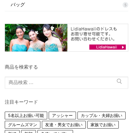
バッグ
5
商品を検索する
検
索
対
注目キーワード
象:
5名以上お揃い可能
アッシャー
カップル・夫婦お揃い
グルームズマン
友達・男女でお揃い
家族でお揃い