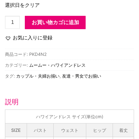
選択日をクリア
PKD4N2
お買い物カゴに追加
プ
リ
お気に入りに登録
ン
セ
商品コード:
PKD4N2
ス
カテゴリー:
ムームー・ハワイアンドレス
カ
イ
タグ:
カップル・夫婦お揃い
,
友達・男女でお揃い
ウ
ラ
ニ
説明
タ
パ
ハワイアンドレス サイズ(単位cm)
柄
タ
SIZE
バスト
ウェスト
ヒップ
着丈
ン