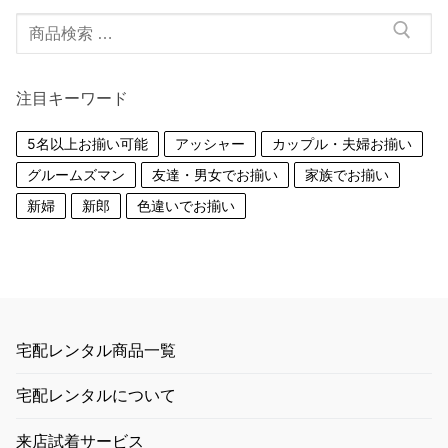
検
索
対
注目キーワード
象:
5名以上お揃い可能
アッシャー
カップル・夫婦お揃い
グルームズマン
友達・男女でお揃い
家族でお揃い
新婦
新郎
色違いでお揃い
宅配レンタル商品一覧
宅配レンタルについて
来店試着サービス