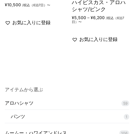
ハイビスカス・アロハ
¥
10,500
/税込（6泊7日）〜
シャツ/ピンク
価
¥
5,500
–
¥
6,200
/税込（6泊7
格
お気に入りに登録
日）〜
帯:
¥5,500
–
¥6,200
お気に入りに登録
アイテムから選ぶ
アロハシャツ
59
パンツ
1
ムームー・ハワイアンドレス
106