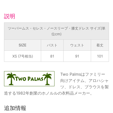
ス・
ノ
説明
ー
ス
ツーパームス・セレス・ノースリーブ・膝丈ドレス サイズ(単
リ
位cm)
ー
ブ・
SIZE
バスト
ウェスト
着丈
膝
丈
XS (7号相当)
81
91
101
ド
レ
Two Palmsはファミリー
ス
向けアイテム、アロハシャ
個
ツ、ドレス、ブラウスを製
造する1982年創業のホノルルの衣料品メーカー。
追加情報