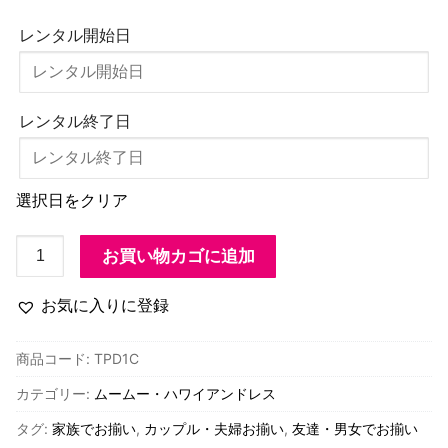
レンタル開始日
レンタル終了日
選択日をクリア
TPD1C
お買い物カゴに追加
ツ
ー
お気に入りに登録
パ
ー
商品コード:
TPD1C
ム
カテゴリー:
ムームー・ハワイアンドレス
ス・
セ
タグ:
家族でお揃い
,
カップル・夫婦お揃い
,
友達・男女でお揃い
レ