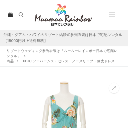
コ
ン
テ
ン
ツ
沖縄・グアム・ハワイのリゾート結婚式参列衣装は日本で宅配レンタル
検索:
へ
【15000円以上送料無料】
ス
リゾートウェディング参列衣装は「ムームーレインボー日本で宅配レ
キ
ンタル」
ッ
商品
TPD1C ツーパームス・セレス・ノースリーブ・膝丈ドレス
プ
HOME
宅配レンタルについて
宅配レンタル商品一覧