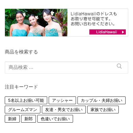
商品を検索する
検
索
対
注目キーワード
象:
5名以上お揃い可能
アッシャー
カップル・夫婦お揃い
グルームズマン
友達・男女でお揃い
家族でお揃い
新婦
新郎
色違いでお揃い