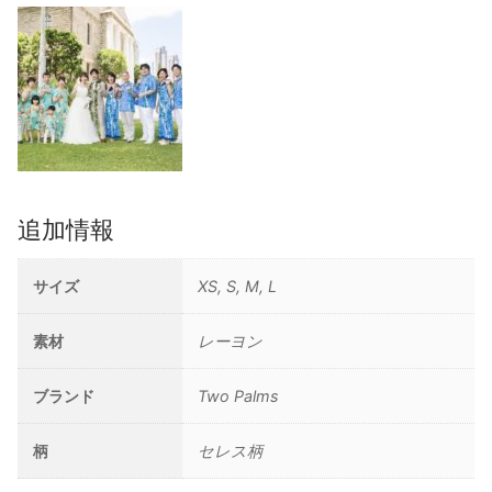
追加情報
サイズ
XS, S, M, L
素材
レーヨン
ブランド
Two Palms
柄
セレス柄