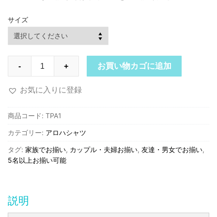
サイズ
TPA1
お買い物カゴに追加
-
+
ツ
ー
お気に入りに登録
パ
ー
商品コード:
TPA1
ム
カテゴリー:
アロハシャツ
ス・
セ
タグ:
家族でお揃い
,
カップル・夫婦お揃い
,
友達・男女でお揃い
,
レ
5名以上お揃い可能
ス・
ア
ロ
説明
ハ