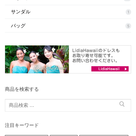
サンダル
1
バッグ
5
商品を検索する
検
索
対
注目キーワード
象: