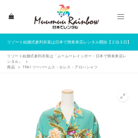
コ
ン
テ
ン
ツ
へ
リゾート結婚式参列衣装は日本で簡単来店レンタル開始【２泊３日】
ス
リゾート結婚式参列衣装は「ムームーレインボー・日本で簡単来店レ
キ
ンタル」
ッ
商品
TPA1 ツーパームス・セレス・アロハシャツ
プ
HOME
来店レンタルについて
来店レンタル商品一覧