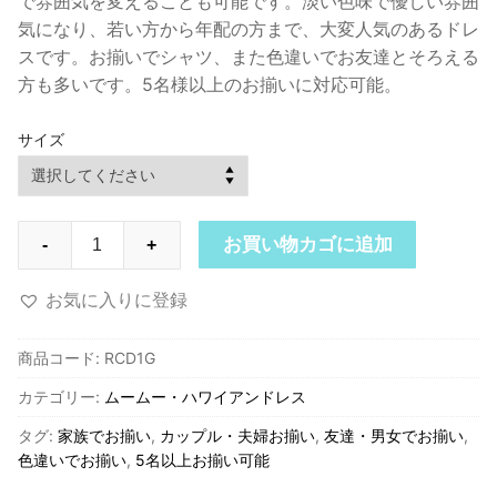
で雰囲気を変えることも可能です。淡い色味で優しい雰囲
気になり、若い方から年配の方まで、大変人気のあるドレ
スです。お揃いでシャツ、また色違いでお友達とそろえる
方も多いです。5名様以上のお揃いに対応可能。
サイズ
RCD1G
お買い物カゴに追加
-
+
ロ
イ
お気に入りに登録
ヤ
ル
商品コード:
RCD1G
ハ
カテゴリー:
ムームー・ハワイアンドレス
ワ
イ
タグ:
家族でお揃い
,
カップル・夫婦お揃い
,
友達・男女でお揃い
,
ア
色違いでお揃い
,
5名以上お揃い可能
ン