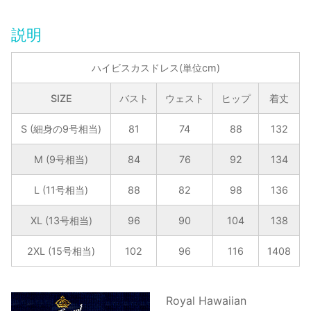
ク
リ
説明
エ
イ
ハイビスカスドレス(単位cm)
シ
ョ
SIZE
バスト
ウェスト
ヒップ
着丈
ン・
ハ
S (細身の9号相当)
81
74
88
132
イ
M (9号相当)
84
76
92
134
ビ
ス
L (11号相当)
88
82
98
136
カ
ス・
XL (13号相当)
96
90
104
138
ロ
ン
2XL (15号相当)
102
96
116
1408
グ
ド
Royal Hawaiian
レ