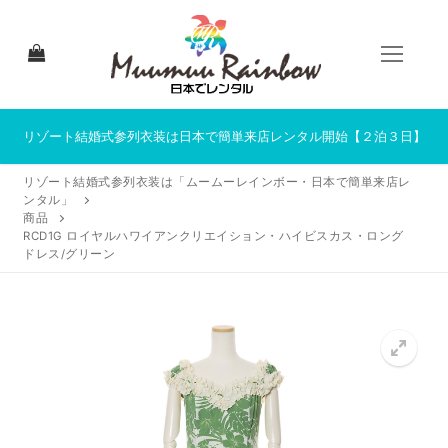
コ
ン
テ
ン
ツ
へ
リゾート結婚式参列衣装は日本で簡単来店レンタル開始【２泊３日】
ス
リゾート結婚式参列衣装は「ムームーレインボー・日本で簡単来店レ
キ
ンタル」
ッ
商品
プ
RCD1G ロイヤルハワイアンクリエイション・ハイビスカス・ロング
ドレス/グリーン
HOME
来店レンタルについて
来店レンタル商品一覧