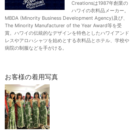
Creationsは1987年創業の
ス/
ハワイの衣料品メーカー。
グ
MBDA (Minority Business Development Agency)及び、
リ
The Minority Manufacturer of the Year Award等を受
ー
賞。ハワイの伝統的なデザインを特色としたハワイアンド
ン
レスやアロハシャツを始めとする衣料品とホテル、学校や
個
病院の制服などを手がける。
お客様の着用写真