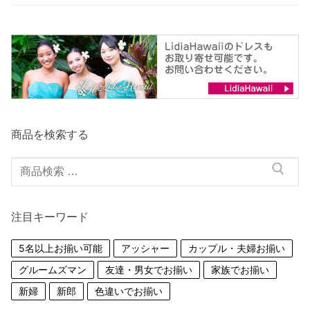
商品を検索する
検
索
対
注目キーワード
象:
5名以上お揃い可能
アッシャー
カップル・夫婦お揃い
グルームズマン
友達・男女でお揃い
家族でお揃い
新婦
新郎
色違いでお揃い