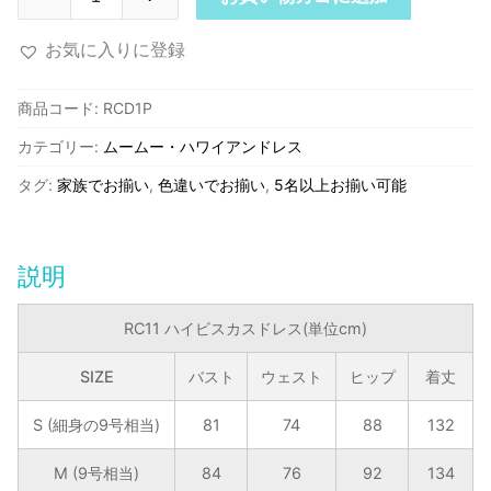
ハ
イ
お気に入りに登録
ビ
ス
商品コード:
RCD1P
カ
カテゴリー:
ムームー・ハワイアンドレス
ス・
ロ
タグ:
家族でお揃い
,
色違いでお揃い
,
5名以上お揃い可能
ン
グ
ド
説明
レ
ス/
RC11 ハイビスカスドレス(単位cm)
ピ
ン
SIZE
バスト
ウェスト
ヒップ
着丈
ク
個
S (細身の9号相当)
81
74
88
132
M (9号相当)
84
76
92
134