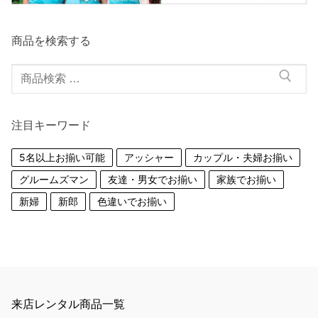
商品を検索する
検
索
対
注目キーワード
象:
5名以上お揃い可能
アッシャー
カップル・夫婦お揃い
グルームズマン
友達・男女でお揃い
家族でお揃い
新婦
新郎
色違いでお揃い
来店レンタル商品一覧