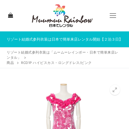
コ
ン
テ
ン
ツ
へ
リゾート結婚式参列衣装は日本で簡単来店レンタル開始【２泊３日】
ス
リゾート結婚式参列衣装は「ムームーレインボー・日本で簡単来店レ
キ
ンタル」
ッ
商品
RCD1P ハイビスカス・ロングドレス/ピンク
プ
HOME
来店レンタルについて
来店レンタル商品一覧