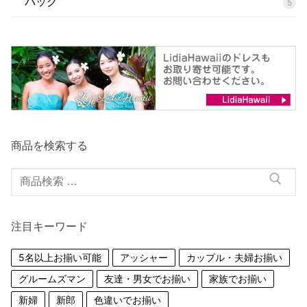
バッグ
5
商品を検索する
検
索
対
注目キーワード
象:
5名以上お揃い可能
アッシャー
カップル・夫婦お揃い
グルームズマン
友達・男女でお揃い
家族でお揃い
新婦
新郎
色違いでお揃い