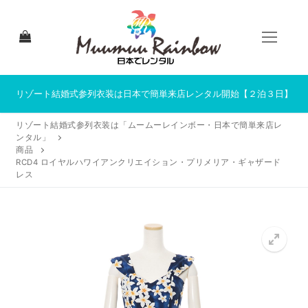
コ
ン
テ
ン
ツ
へ
リゾート結婚式参列衣装は日本で簡単来店レンタル開始【２泊３日】
ス
リゾート結婚式参列衣装は「ムームーレインボー・日本で簡単来店レ
キ
ンタル」
ッ
商品
プ
RCD4 ロイヤルハワイアンクリエイション・プリメリア・ギャザード
レス
HOME
来店レンタルについて
来店レンタル商品一覧