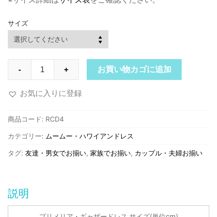
サイズ
RCD4
お買い物カゴに追加
-
+
ロ
イ
お気に入りに登録
ヤ
ル
商品コード:
RCD4
ハ
カテゴリー:
ムームー・ハワイアンドレス
ワ
イ
タグ:
友達・男女でお揃い
,
家族でお揃い
,
カップル・夫婦お揃い
ア
ン
ク
説明
リ
エ
プリメリア・ギャザードレス サイズ(単位cm)