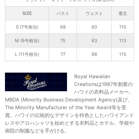
イ
シ
SIZE
バスト
ウェスト
着丈
ョ
ン・
S (7号相当)
68
60
110
プ
M (9号相当)
75
63
113
リ
メ
L (11号相当)
77
68
115
リ
ア・
ギ
Royal Hawaiian
ャ
Creationsは1987年創業の
ザ
ハワイの衣料品メーカー。
ー
MBDA (Minority Business Development Agency)及び、
ド
The Minority Manufacturer of the Year Award等を受
レ
賞。ハワイの伝統的なデザインを特色としたハワイアンド
ス
レスやアロハシャツを始めとする衣料品とホテル、学校や
個
病院の制服などを手がける。