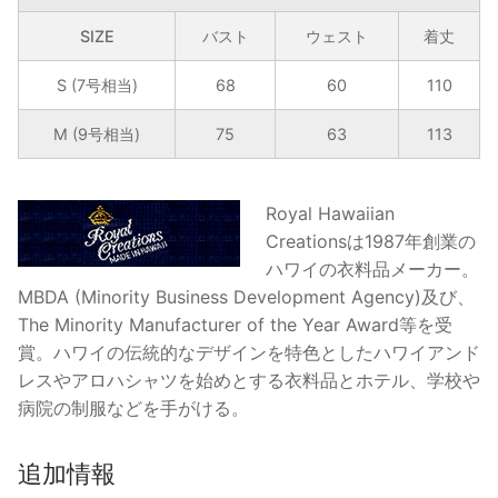
エ
SIZE
バスト
ウェスト
着丈
イ
シ
S (7号相当)
68
60
110
ョ
ン・
M (9号相当)
75
63
113
ハ
イ
ビ
Royal Hawaiian
ス
Creationsは1987年創業の
カ
ハワイの衣料品メーカー。
ス・
MBDA (Minority Business Development Agency)及び、
ギ
The Minority Manufacturer of the Year Award等を受
ャ
賞。ハワイの伝統的なデザインを特色としたハワイアンド
ザ
レスやアロハシャツを始めとする衣料品とホテル、学校や
ー
病院の制服などを手がける。
ド
レ
追加情報
ス