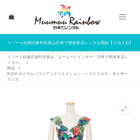
コ
ン
テ
ン
ツ
へ
リゾート結婚式参列衣装は日本で簡単来店レンタル開始【２泊３日】
ス
リゾート結婚式参列衣装は「ムームーレインボー・日本で簡単来店レ
キ
ンタル」
ッ
商品
プ
RCD6 ロイヤルハワイアンクリエイション・ハイビスカス・ギャザー
ドレス
HOME
来店レンタルについて
来店レンタル商品一覧