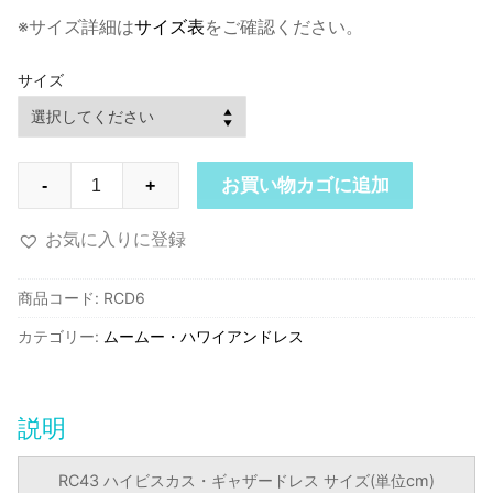
※サイズ詳細は
サイズ表
をご確認ください。
サイズ
RCD6
お買い物カゴに追加
-
+
ロ
イ
お気に入りに登録
ヤ
ル
商品コード:
RCD6
ハ
カテゴリー:
ムームー・ハワイアンドレス
ワ
イ
ア
ン
説明
ク
リ
RC43 ハイビスカス・ギャザードレス サイズ(単位cm)