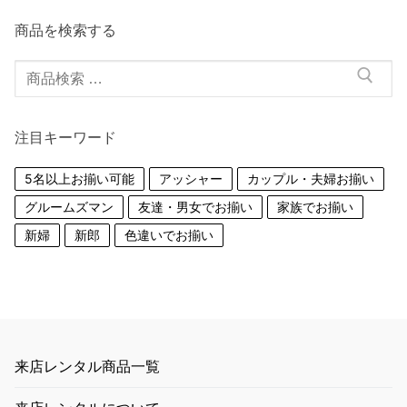
商品を検索する
検
索
対
注目キーワード
象:
5名以上お揃い可能
アッシャー
カップル・夫婦お揃い
グルームズマン
友達・男女でお揃い
家族でお揃い
新婦
新郎
色違いでお揃い
来店レンタル商品一覧