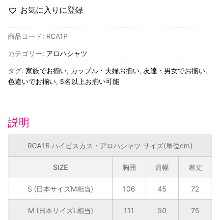
イ
お気に入りに登録
ヤ
ル
商品コード:
RCA1P
ハ
カテゴリー:
アロハシャツ
ワ
イ
タグ:
家族でお揃い
,
カップル・夫婦お揃い
,
友達・男女でお揃い
,
ア
色違いでお揃い
,
5名以上お揃い可能
ン
ク
リ
説明
エ
イ
RCA1B ハイビスカス・アロハシャツ サイズ(単位cm)
シ
ョ
SIZE
胸囲
肩幅
着丈
ン・
S (日本サイズM相当)
106
45
72
ハ
イ
M (日本サイズL相当)
111
50
75
ビ