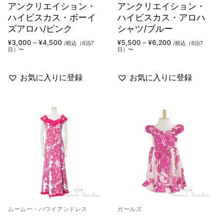
アンクリエイション・
アンクリエイション・
ハイビスカス・ボーイ
ハイビスカス・アロハ
ズアロハ/ピンク
シャツ/ブルー
価
価
¥
3,000
–
¥
4,500
¥
5,500
–
¥
6,200
/税込（6泊7
/税込（6泊7
格
格
日）〜
日）〜
帯:
帯:
¥3,000
¥5,500
–
–
¥4,500
¥6,200
お気に入りに登録
お気に入りに登録
ムームー・ハワイアンドレス
ガールズ