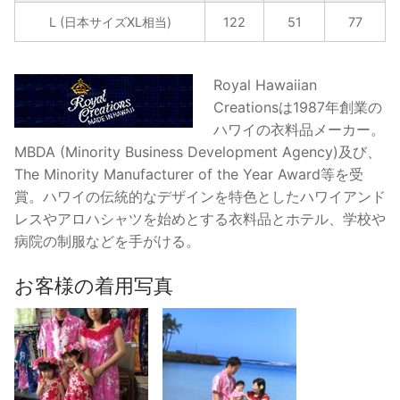
ス
L (日本サイズXL相当)
122
51
77
カ
ス・
ア
Royal Hawaiian
ロ
Creationsは1987年創業の
ハ
ハワイの衣料品メーカー。
シ
MBDA (Minority Business Development Agency)及び、
ャ
The Minority Manufacturer of the Year Award等を受
ツ/
賞。ハワイの伝統的なデザインを特色としたハワイアンド
ピ
レスやアロハシャツを始めとする衣料品とホテル、学校や
ン
病院の制服などを手がける。
ク
個
お客様の着用写真