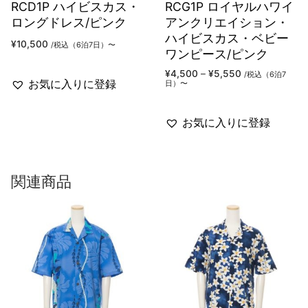
RCD1P ハイビスカス・
RCG1P ロイヤルハワイ
ロングドレス/ピンク
アンクリエイション・
ハイビスカス・ベビー
¥
10,500
/税込（6泊7日）〜
ワンピース/ピンク
価
¥
4,500
–
¥
5,550
/税込（6泊7
格
お気に入りに登録
日）〜
帯:
¥4,500
–
¥5,550
お気に入りに登録
関連商品