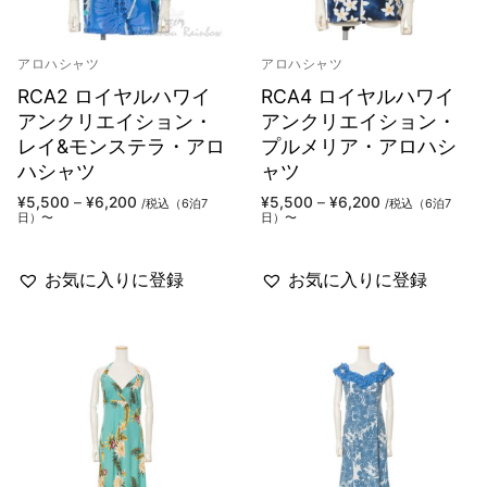
アロハシャツ
アロハシャツ
RCA2 ロイヤルハワイ
RCA4 ロイヤルハワイ
アンクリエイション・
アンクリエイション・
レイ&モンステラ・アロ
プルメリア・アロハシ
ハシャツ
ャツ
価
価
¥
5,500
–
¥
6,200
¥
5,500
–
¥
6,200
/税込（6泊7
/税込（6泊7
格
格
日）〜
日）〜
帯:
帯:
¥5,500
¥5,500
–
–
¥6,200
¥6,200
お気に入りに登録
お気に入りに登録