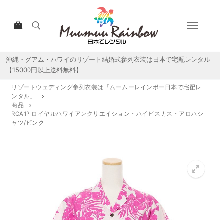
コ
ン
テ
ン
ツ
沖縄・グアム・ハワイのリゾート結婚式参列衣装は日本で宅配レンタル
検索:
へ
【15000円以上送料無料】
ス
リゾートウェディング参列衣装は「ムームーレインボー日本で宅配レ
キ
ンタル」
ッ
商品
RCA1P ロイヤルハワイアンクリエイション・ハイビスカス・アロハシ
プ
ャツ/ピンク
HOME
宅配レンタルについて
宅配レンタル商品一覧