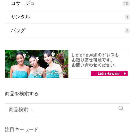
コサージュ
10
サンダル
1
バッグ
5
商品を検索する
検
索
対
注目キーワード
象: