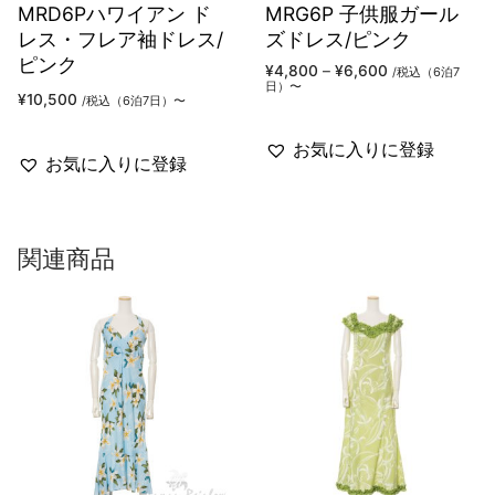
MRD6Pハワイアン ド
MRG6P 子供服ガール
レス・フレア袖ドレス/
ズドレス/ピンク
ピンク
価
¥
4,800
–
¥
6,600
/税込（6泊7
格
日）〜
帯:
¥
10,500
/税込（6泊7日）〜
¥4,800
–
¥6,600
お気に入りに登録
お気に入りに登録
関連商品