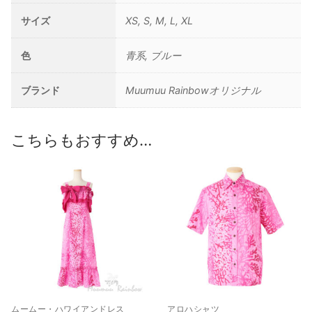
ブ/
サイズ
XS, S, M, L, XL
ピ
ン
色
青系, ブルー
ク
個
ブランド
Muumuu Rainbowオリジナル
こちらもおすすめ…
ムームー・ハワイアンドレス
アロハシャツ