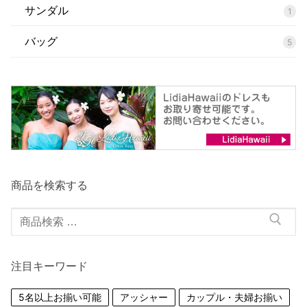
サンダル
1
バッグ
5
商品を検索する
検
索
対
注目キーワード
象:
5名以上お揃い可能
アッシャー
カップル・夫婦お揃い