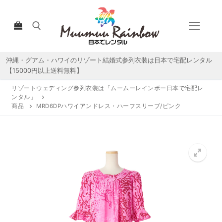
コ
ン
テ
ン
ツ
沖縄・グアム・ハワイのリゾート結婚式参列衣装は日本で宅配レンタル
検索:
へ
【15000円以上送料無料】
ス
リゾートウェディング参列衣装は「ムームーレインボー日本で宅配レ
キ
ンタル」
ッ
商品
MRD6DPハワイアンドレス・ハーフスリーブ/ピンク
プ
HOME
宅配レンタルについて
宅配レンタル商品一覧