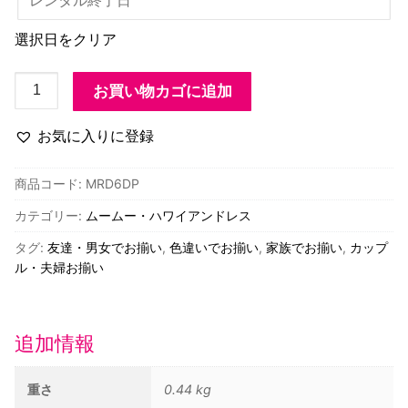
選択日をクリア
MRD6DP
お買い物カゴに追加
ハ
ワ
お気に入りに登録
イ
ア
商品コード:
MRD6DP
ン
カテゴリー:
ムームー・ハワイアンドレス
ド
レ
タグ:
友達・男女でお揃い
,
色違いでお揃い
,
家族でお揃い
,
カップ
ス・
ル・夫婦お揃い
ハ
ー
フ
追加情報
ス
リ
重さ
0.44 kg
ー