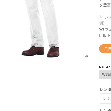
を豊富
1インチ
例)
W(ウェ
L(股下
ご
pants-
レン
レン