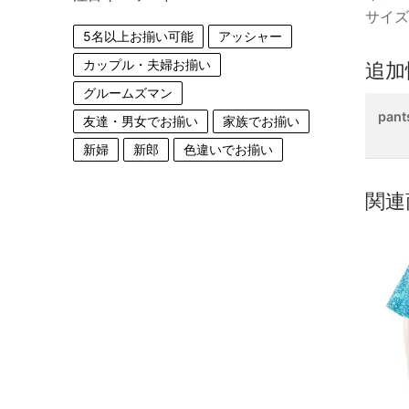
サイズ
5名以上お揃い可能
アッシャー
カップル・夫婦お揃い
追加
グルームズマン
pant
友達・男女でお揃い
家族でお揃い
新婦
新郎
色違いでお揃い
関連