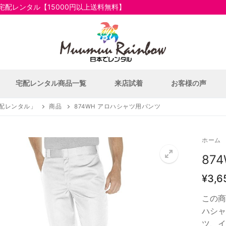
配レンタル【15000円以上送料無料】
宅配レンタル商品一覧
来店試着
お客様の声
配レンタル」
商品
874WH アロハシャツ用パンツ
ホーム
87
¥
3,6
この商
いて
ハシャ
一覧
ツ、イ