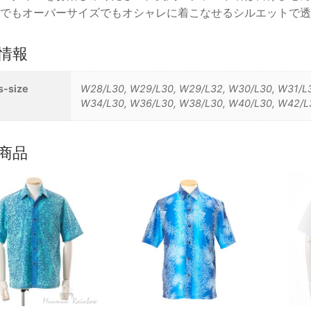
でもオーバーサイズでもオシャレに着こなせるシルエットで透
情報
s-size
W28/L30, W29/L30, W29/L32, W30/L30, W31/L3
W34/L30, W36/L30, W38/L30, W40/L30, W42/L
商品