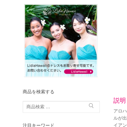
商品を検索する
説明
検
アロハ
索
ルが出
対
イアン
注目キーワード
象: