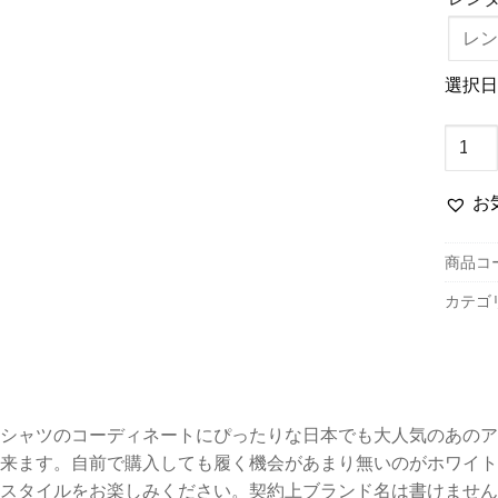
選択日
874W
ア
ロ
お
ハ
シ
商品コ
ャ
カテゴ
ツ
用
パ
ン
ツ
シャツのコーディネートにぴったりな日本でも大人気のあのア
個
来ます。自前で購入しても履く機会があまり無いのがホワイト
スタイルをお楽しみください。契約上ブランド名は書けません