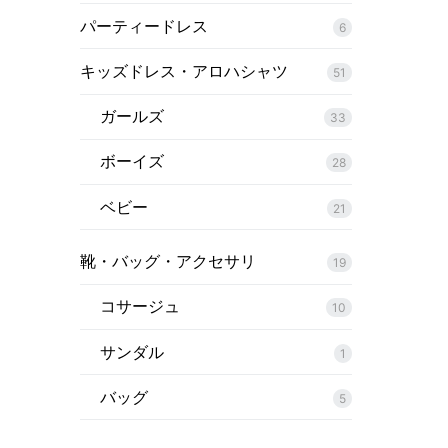
パーティードレス
6
来店試着
キッズドレス・アロハシャツ
51
お客様の声
ガールズ
33
お問い合わせ
ボーイズ
28
来店レンタル
ベビー
21
検
索:
靴・バッグ・アクセサリ
19
コサージュ
10
サンダル
1
バッグ
5