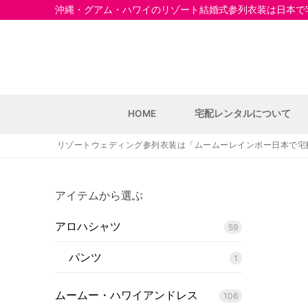
コ
沖縄・グアム・ハワイのリゾート結婚式参列衣装は日本で宅
ン
テ
ン
ツ
へ
ス
HOME
宅配レンタルについて
キ
ッ
リゾートウェディング参列衣装は「ムームーレインボー日本で宅
プ
アイテムから選ぶ
アロハシャツ
59
HOME
パンツ
1
宅配レンタルにつ
ムームー・ハワイアンドレス
106
宅配レンタル商品