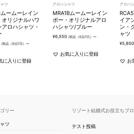
シャツ
アロハシャツ
アロハ
3ムームーレイン
MRA1Bムームーレイン
RCA
・オリジナルハワ
ボー・オリジナルアロ
イア
ンアロハシャツ・
ハシャツ/ブルー
ン・
ー
ャツ
¥
6,550
/税込（6泊7日）〜
¥
5,850
/税込（6泊7日）〜
お気に入りに登録
気に入りに登録
お
ゴリー
リゾート結婚式お役立ちブロ
ャツ
テスト投稿