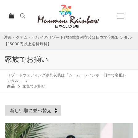
コ
ン
テ
ン
ツ
沖縄・グアム・ハワイのリゾート結婚式参列衣装は日本で宅配レンタル
検索:
へ
【15000円以上送料無料】
ス
キ
家族でお揃い
ッ
プ
リゾートウェディング参列衣装は「ムームーレインボー日本で宅配レ
ンタル」
商品
家族でお揃い
HOME
宅配レンタルについて
宅配レンタル商品一覧