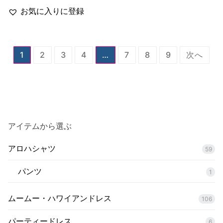
帯:
¥4,800
お気に入りに登録
–
¥6,600
投
1
2
3
4
…
7
8
9
次へ
稿
の
ペ
ー
アイテムから選ぶ
ジ
アロハシャツ
送
59
り
パンツ
1
ムームー・ハワイアンドレス
106
パーティードレス
6