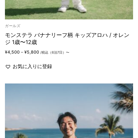
ガールズ
モンステラ バナナリーフ柄 キッズアロハ / オレン
ジ 1歳〜12歳
価
¥
4,500
–
¥
5,800
/税込（6泊7日）〜
格
帯:
¥4,500
お気に入りに登録
–
¥5,800