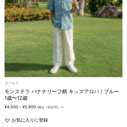
ガールズ
モンステラ バナナリーフ柄 キッズアロハ / ブルー
1歳〜12歳
価
¥
4,500
–
¥
5,800
/税込（6泊7日）〜
格
帯:
¥4,500
お気に入りに登録
–
¥5,800