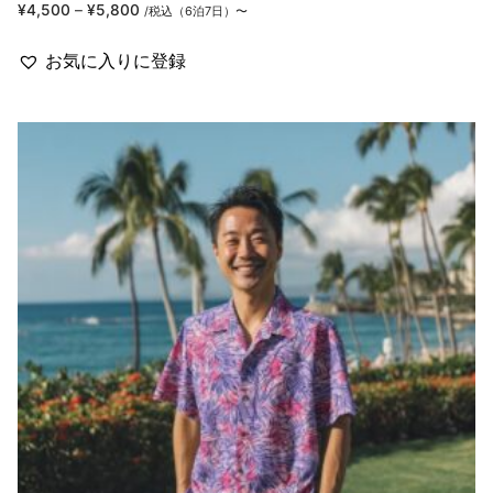
価
¥
4,500
–
¥
5,800
/税込（6泊7日）〜
格
帯:
¥4,500
お気に入りに登録
–
¥5,800