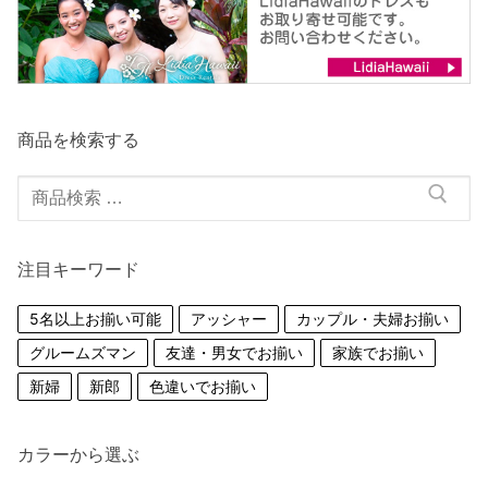
商品を検索する
検
索
対
注目キーワード
象:
5名以上お揃い可能
アッシャー
カップル・夫婦お揃い
グルームズマン
友達・男女でお揃い
家族でお揃い
新婦
新郎
色違いでお揃い
カラーから選ぶ