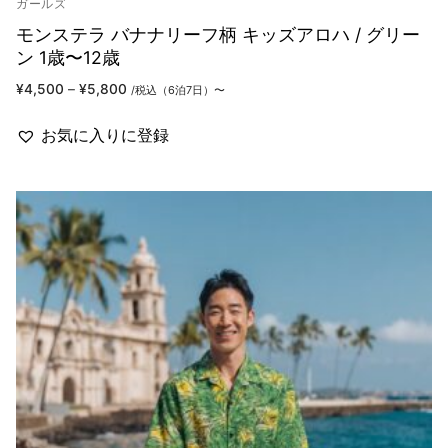
ガールズ
モンステラ バナナリーフ柄 キッズアロハ / グリー
ン 1歳〜12歳
価
¥
4,500
–
¥
5,800
/税込（6泊7日）〜
格
帯:
¥4,500
お気に入りに登録
–
¥5,800