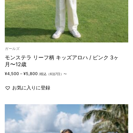
ガールズ
モンステラ リーフ柄 キッズアロハ / ピンク 3ヶ
月〜12歳
価
¥
4,500
–
¥
5,800
/税込（6泊7日）〜
格
帯:
¥4,500
お気に入りに登録
–
¥5,800