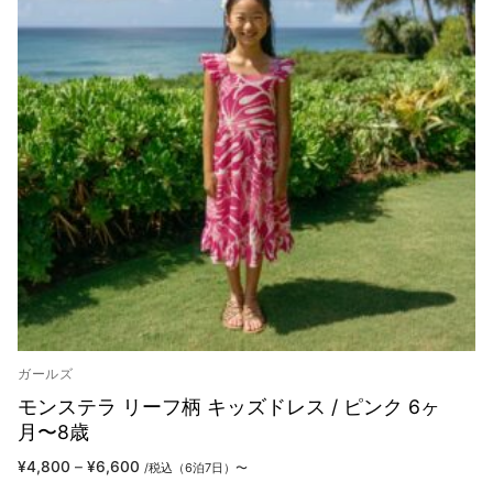
ガールズ
モンステラ リーフ柄 キッズドレス / ピンク 6ヶ
月〜8歳
価
¥
4,800
–
¥
6,600
/税込（6泊7日）〜
格