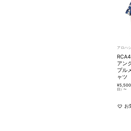
アロハ
RCA
アン
プル
ャツ
¥
5,500
日）〜
お