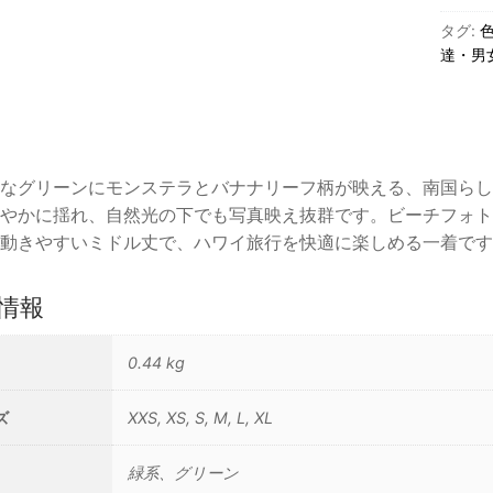
ナ
タグ:
ナ
達・男
リ
ー
フ
柄
なグリーンにモンステラとバナナリーフ柄が映える、南国らし
ラ
やかに揺れ、自然光の下でも写真映え抜群です。ビーチフォト
ッ
動きやすいミドル丈で、ハワイ旅行を快適に楽しめる一着です
フ
ル
ミ
情報
ド
ル
0.44 kg
ド
レ
ズ
XXS, XS, S, M, L, XL
ス
/
緑系、グリーン
グ