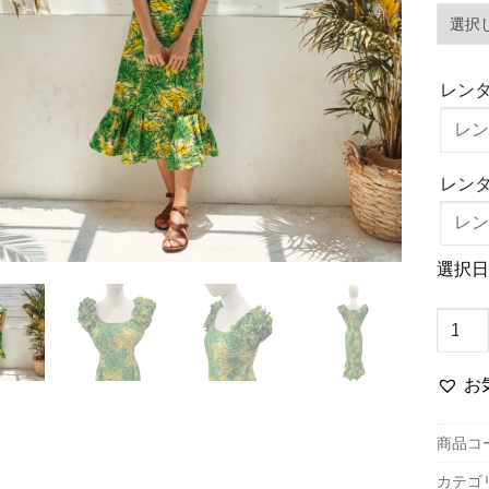
レン
レン
選択日
モ
ン
ス
お
テ
ラ
商品コ
＆
カテゴ
バ