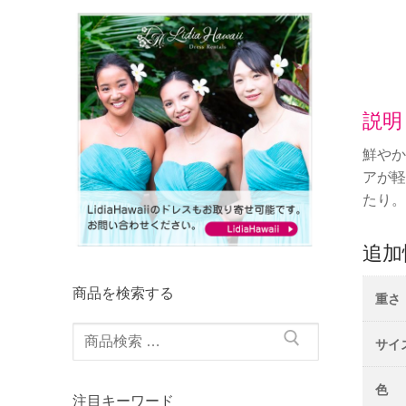
説明
鮮やか
アが軽
たり。
追加
商品を検索する
重さ
検
サイ
索
対
色
注目キーワード
象: