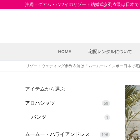
コ
沖縄・グアム・ハワイのリゾート結婚式参列衣装は日本で宅
ン
テ
ン
ツ
へ
ス
HOME
宅配レンタルについて
キ
ッ
リゾートウェディング参列衣装は「ムームーレインボー日本で宅
プ
アイテムから選ぶ
アロハシャツ
59
HOME
パンツ
1
宅配レンタルにつ
ムームー・ハワイアンドレス
106
宅配レンタル商品