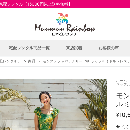
配レンタル【15000円以上送料無料】
宅配レンタル商品一覧
来店試着
お客様の声
配レンタル」
商品
モンステラ＆バナナリーフ柄 ラッフルミドルドレス /
ホーム
ラッフル
モン
ルミ
¥
10,
いて
サイズ
一覧