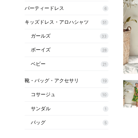
パーティードレス
6
来店試着
キッズドレス・アロハシャツ
51
お客様の声
ガールズ
33
お問い合わせ
ボーイズ
28
来店レンタル
ベビー
21
検
索:
靴・バッグ・アクセサリ
19
コサージュ
10
サンダル
1
バッグ
5