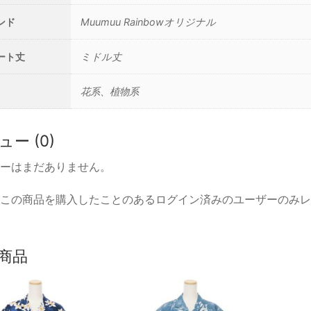
リ
ンド
Muumuu Rainbowオリジナル
ー
ン
ート丈
ミドル丈
個
花系、植物系
ー (0)
ーはまだありません。
この商品を購入したことのあるログイン済みのユーザーのみレ
商品