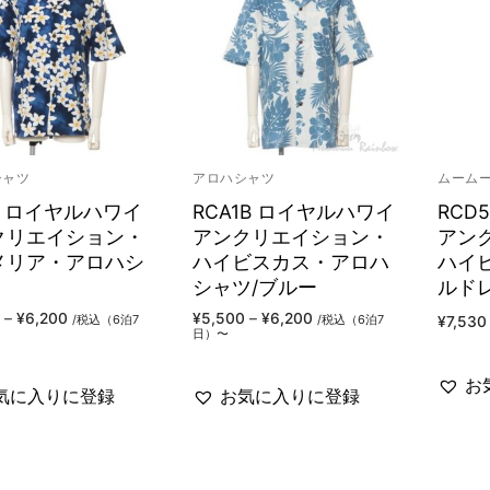
シャツ
アロハシャツ
ムーム
4 ロイヤルハワイ
RCA1B ロイヤルハワイ
RCD
クリエイション・
アンクリエイション・
アン
メリア・アロハシ
ハイビスカス・アロハ
ハイ
シャツ/ブルー
ルド
価
価
–
¥
6,200
¥
5,500
–
¥
6,200
/税込（6泊7
/税込（6泊7
¥
7,530
格
格
日）〜
帯:
帯:
¥5,500
¥5,500
–
–
お
¥6,200
¥6,200
気に入りに登録
お気に入りに登録