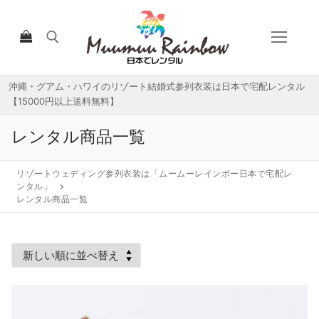
コ
ン
テ
ン
ツ
沖縄・グアム・ハワイのリゾート結婚式参列衣装は日本で宅配レンタル
検索:
へ
【15000円以上送料無料】
ス
キ
レンタル商品一覧
ッ
プ
リゾートウェディング参列衣装は「ムームーレインボー日本で宅配レ
ンタル」
レンタル商品一覧
HOME
宅配レンタルについて
宅配レンタル商品一覧