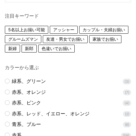
索
対
注目キーワード
象:
5名以上お揃い可能
アッシャー
カップル・夫婦お揃い
グルームズマン
友達・男女でお揃い
家族でお揃い
新婦
新郎
色違いでお揃い
カラーから選ぶ
緑系、グリーン
(3)
赤系、オレンジ
(7)
赤系、ピンク
(4)
赤系、レッド、イエロー、オレンジ
(2)
青系、ブルー
(6)
赤系
(59)