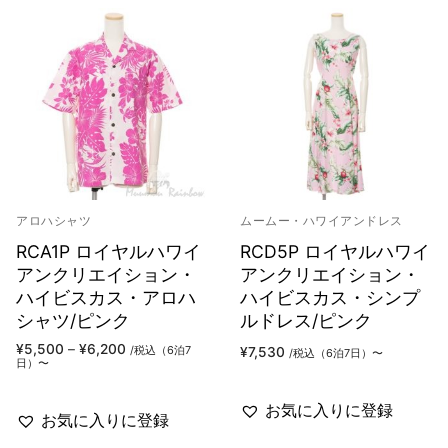
アロハシャツ
ムームー・ハワイアンドレス
RCA1P ロイヤルハワイ
RCD5P ロイヤルハワイ
アンクリエイション・
アンクリエイション・
ハイビスカス・アロハ
ハイビスカス・シンプ
シャツ/ピンク
ルドレス/ピンク
価
¥
5,500
–
¥
6,200
/税込（6泊7
¥
7,530
/税込（6泊7日）〜
格
日）〜
帯:
¥5,500
–
お気に入りに登録
¥6,200
お気に入りに登録