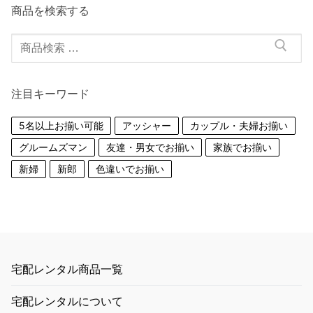
商品を検索する
検
索
対
注目キーワード
象:
5名以上お揃い可能
アッシャー
カップル・夫婦お揃い
グルームズマン
友達・男女でお揃い
家族でお揃い
新婦
新郎
色違いでお揃い
宅配レンタル商品一覧
宅配レンタルについて