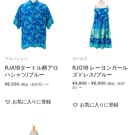
アロハシャツ
ガールズ
RJA1Bタートル柄アロ
RJG1B レーヨンガール
ハシャツ/ブルー
ズドレス/ブルー
価
¥
4,800
–
¥
6,600
/税込（6泊7
¥
6,550
/税込（6泊7日）〜
格
日）〜
帯:
¥4,800
–
お気に入りに登録
¥6,600
お気に入りに登録