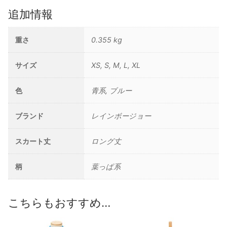
レ
追加情報
ス/
ブ
重さ
0.355 kg
ル
ー
サイズ
XS, S, M, L, XL
個
色
青系, ブルー
ブランド
レインボージョー
スカート丈
ロング丈
柄
葉っぱ系
こちらもおすすめ…