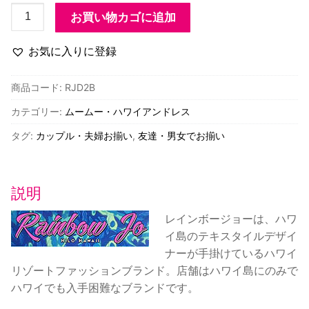
RJD2B
お買い物カゴに追加
バ
ン
お気に入りに登録
ブ
ー
商品コード:
RJD2B
柄
カテゴリー:
ムームー・ハワイアンドレス
ハ
ワ
タグ:
カップル・夫婦お揃い
,
友達・男女でお揃い
イ
ア
ン
説明
ノ
ー
レインボージョーは、ハワ
ス
イ島のテキスタイルデザイ
リ
ナーが手掛けているハワイ
ー
リゾートファッションブランド。店舗はハワイ島にのみで
ブ
ハワイでも入手困難なブランドです。
ド