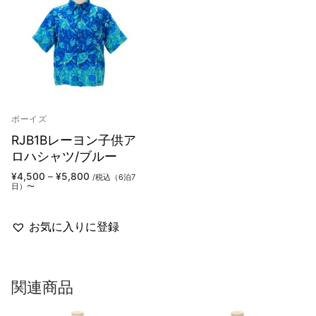
ボーイズ
RJB1Bレーヨン子供ア
ロハシャツ/ブルー
価
¥
4,500
–
¥
5,800
/税込（6泊7
格
日）〜
帯:
¥4,500
–
¥5,800
お気に入りに登録
関連商品