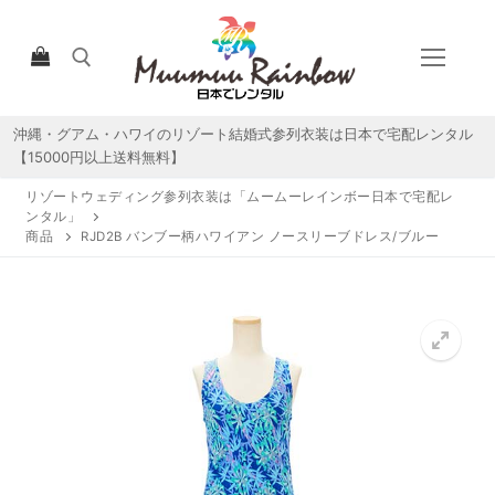
コ
ン
テ
ン
ツ
沖縄・グアム・ハワイのリゾート結婚式参列衣装は日本で宅配レンタル
検索:
へ
【15000円以上送料無料】
ス
リゾートウェディング参列衣装は「ムームーレインボー日本で宅配レ
キ
ンタル」
ッ
商品
RJD2B バンブー柄ハワイアン ノースリーブドレス/ブルー
プ
HOME
宅配レンタルについて
宅配レンタル商品一覧