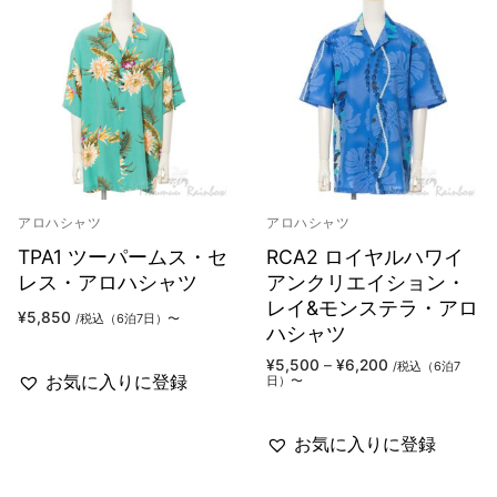
アロハシャツ
アロハシャツ
TPA1 ツーパームス・セ
RCA2 ロイヤルハワイ
レス・アロハシャツ
アンクリエイション・
レイ&モンステラ・アロ
¥
5,850
/税込（6泊7日）〜
ハシャツ
価
¥
5,500
–
¥
6,200
/税込（6泊7
格
お気に入りに登録
日）〜
帯:
¥5,500
–
¥6,200
お気に入りに登録