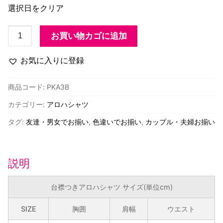
選択日をクリア
PKA3B
お買い物カゴに追加
プ
リ
お気に入りに登録
ン
セ
商品コード:
PKA3B
ス
カテゴリー:
アロハシャツ
カ
イ
タグ:
友達・男女でお揃い
,
色違いでお揃い
,
カップル・夫婦お揃い
ウ
ラ
ニ・
説明
青
モ
台襟つきアロハシャツ サイズ(単位cm)
ン
ス
SIZE
胸囲
肩幅
ウエスト
テ