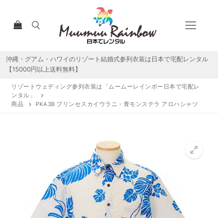
コ
ン
テ
ン
ツ
沖縄・グアム・ハワイのリゾート結婚式参列衣装は日本で宅配レンタル
検索:
へ
【15000円以上送料無料】
ス
リゾートウェディング参列衣装は「ムームーレインボー日本で宅配レ
キ
ンタル」
ッ
商品
PKA3B プリンセスカイウラニ・青モンステラ アロハシャツ
プ
HOME
宅配レンタルについて
宅配レンタル商品一覧