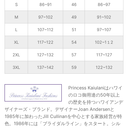
ラ
S
86~91
46
86~97
ア
M
97~102
49
91~102
ロ
ハ
L
107~112
51
97~107
シ
ャ
XL
117~122
54
102~1１2
ツ
個
2XL
127~132
57
117~127
3XL
137~142
59
122~132
Princess Kaiulaniはハワイ
のロコ御用達の50年以上
の歴史を持つハワイアンデ
ザイナーズ・ブランド。デザイナーJoan Andersenと
1985年に加わったJill Cullinanを中心とする家族経営が特
色。1986年には「ブライダルライン」をスタート。シル