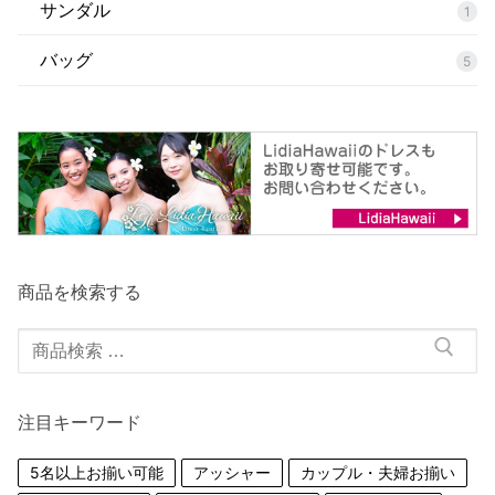
サンダル
1
バッグ
5
商品を検索する
検
索
対
注目キーワード
象:
5名以上お揃い可能
アッシャー
カップル・夫婦お揃い