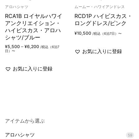
アロハシャツ
ムームー・ハワイアンドレス
RCA1B ロイヤルハワイ
RCD1P ハイビスカス・
アンクリエイション・
ロングドレス/ピンク
ハイビスカス・アロハ
¥
10,500
/税込（6泊7日）〜
シャツ/ブルー
価
¥
5,500
–
¥
6,200
/税込（6泊7
格
お気に入りに登録
日）〜
帯:
¥5,500
–
¥6,200
お気に入りに登録
アイテムから選ぶ
アロハシャツ
59