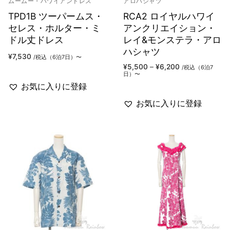
ムームー・ハワイアンドレス
アロハシャツ
TPD1B ツーパームス・
RCA2 ロイヤルハワイ
セレス・ホルター・ミ
アンクリエイション・
ドル丈ドレス
レイ&モンステラ・アロ
ハシャツ
¥
7,530
/税込（6泊7日）〜
価
¥
5,500
–
¥
6,200
/税込（6泊7
格
日）〜
帯:
お気に入りに登録
¥5,500
–
¥6,200
お気に入りに登録