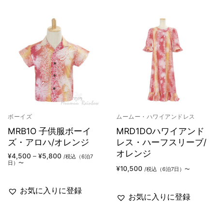
ボーイズ
ムームー・ハワイアンドレス
MRB1O 子供服ボーイ
MRD1DOハワイアンド
ズ・アロハ/オレンジ
レス・ハーフスリーブ/
オレンジ
価
¥
4,500
–
¥
5,800
/税込（6泊7
格
日）〜
帯:
¥
10,500
/税込（6泊7日）〜
¥4,500
–
¥5,800
お気に入りに登録
お気に入りに登録