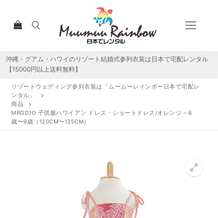
コ
ン
テ
ン
ツ
沖縄・グアム・ハワイのリゾート結婚式参列衣装は日本で宅配レンタル
検索:
へ
【15000円以上送料無料】
ス
リゾートウェディング参列衣装は「ムームーレインボー日本で宅配レ
キ
ンタル」
ッ
商品
MRGD1O 子供服ハワイアン ドレス・ショートドレス/オレンジ – 6
プ
歳〜9歳（120CM〜135CM）
HOME
宅配レンタルについて
宅配レンタル商品一覧