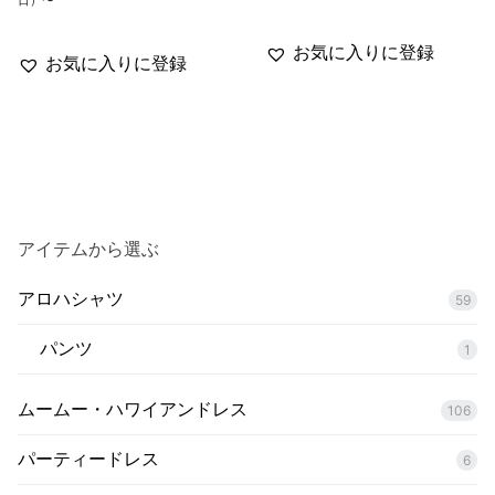
日）〜
帯:
¥5,500
–
お気に入りに登録
¥6,200
お気に入りに登録
アイテムから選ぶ
アロハシャツ
59
パンツ
1
ムームー・ハワイアンドレス
106
パーティードレス
6