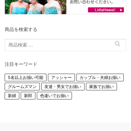
商品を検索する
検
索
対
注目キーワード
象:
5名以上お揃い可能
アッシャー
カップル・夫婦お揃い
グルームズマン
友達・男女でお揃い
家族でお揃い
新婦
新郎
色違いでお揃い