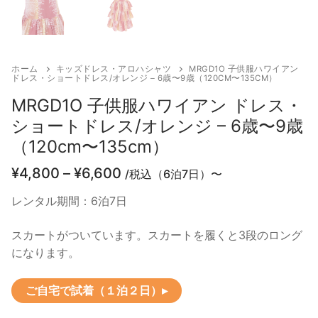
ホーム
キッズドレス・アロハシャツ
MRGD1O 子供服ハワイアン
ドレス・ショートドレス/オレンジ – 6歳〜9歳（120CM〜135CM）
MRGD1O 子供服ハワイアン ドレス・
ショートドレス/オレンジ – 6歳〜9歳
（120cm〜135cm）
価
¥
4,800
–
¥
6,600
/税込（6泊7日）〜
格
帯:
レンタル期間：6泊7日
¥4,800
–
スカートがついています。スカートを履くと3段のロング
¥6,600
になります。
ご自宅で試着（１泊２日）▸