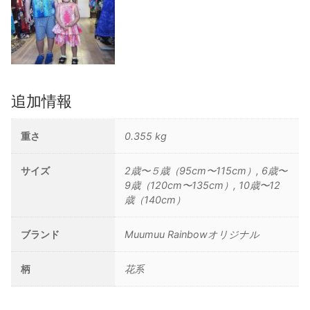
-
6
歳〜
9
歳
（120cm〜
追加情報
135cm）
個
重さ
0.355 kg
サイズ
2歳〜５歳（95cm〜115cm）, 6歳〜
9歳（120cm〜135cm）, 10歳〜12
歳（140cm）
ブランド
Muumuu Rainbowオリジナル
柄
花系