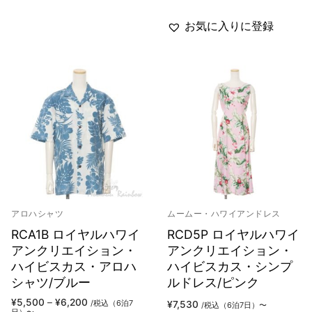
¥3,000
–
¥4,500
お気に入りに登録
アロハシャツ
ムームー・ハワイアンドレス
RCA1B ロイヤルハワイ
RCD5P ロイヤルハワイ
アンクリエイション・
アンクリエイション・
ハイビスカス・アロハ
ハイビスカス・シンプ
シャツ/ブルー
ルドレス/ピンク
価
¥
5,500
–
¥
6,200
/税込（6泊7
¥
7,530
/税込（6泊7日）〜
格