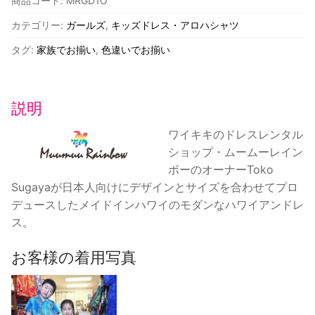
商品コード:
MRGD1O
ワ
カテゴリー:
ガールズ
,
キッズドレス・アロハシャツ
イ
ア
タグ:
家族でお揃い
,
色違いでお揃い
ン
ド
レ
説明
ス・
シ
ワイキキのドレスレンタル
ョ
ショップ・ムームーレイン
ー
ボーのオーナーToko
ト
Sugayaが日本人向けにデザインとサイズを合わせてプロ
ド
デュースしたメイドインハワイのモダンなハワイアンドレ
レ
ス。
ス/
お客様の着用写真
オ
レ
ン
ジ