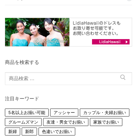
商品を検索する
検
索
対
注目キーワード
象:
5名以上お揃い可能
アッシャー
カップル・夫婦お揃い
グルームズマン
友達・男女でお揃い
家族でお揃い
新婦
新郎
色違いでお揃い