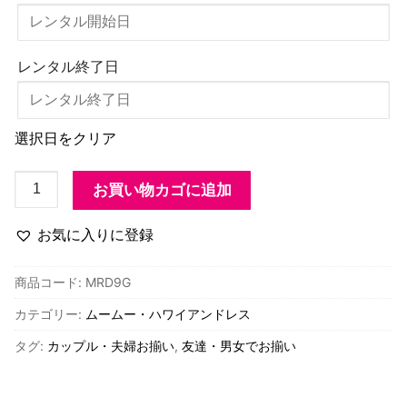
レンタル終了日
選択日をクリア
MRD9G
お買い物カゴに追加
ハ
ワ
お気に入りに登録
イ
ア
商品コード:
MRD9G
ン
カテゴリー:
ムームー・ハワイアンドレス
ノ
ー
タグ:
カップル・夫婦お揃い
,
友達・男女でお揃い
ス
リ