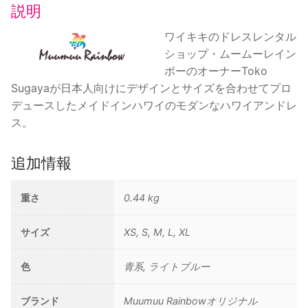
ー
説明
ブ
ド
ワイキキのドレスレンタル
レ
ショップ・ムームーレイン
ス/
ボーのオーナーToko
水
Sugayaが日本人向けにデザインとサイズを合わせてプロ
色
デュースしたメイドインハワイのモダンなハワイアンドレ
個
ス。
追加情報
重さ
0.44 kg
サイズ
XS, S, M, L, XL
色
青系, ライトブルー
ブランド
Muumuu Rainbowオリジナル