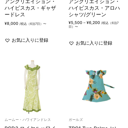
アンクリエイション・
アンクリエイション・
ハイビスカス・ギャザ
ハイビスカス・アロハ
ードレス
シャツ/グリーン
価
¥
5,500
–
¥
6,200
/税込（6泊7
¥
8,000
/税込（6泊7日）〜
格
日）〜
帯:
¥5,500
–
お気に入りに登録
¥6,200
お気に入りに登録
ムームー・ハワイアンドレス
ガールズ