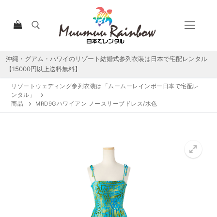
コ
ン
テ
ン
ツ
沖縄・グアム・ハワイのリゾート結婚式参列衣装は日本で宅配レンタル
検索:
へ
【15000円以上送料無料】
ス
リゾートウェディング参列衣装は「ムームーレインボー日本で宅配レ
キ
ンタル」
ッ
商品
MRD9Gハワイアン ノースリーブドレス/水色
プ
HOME
宅配レンタルについて
宅配レンタル商品一覧