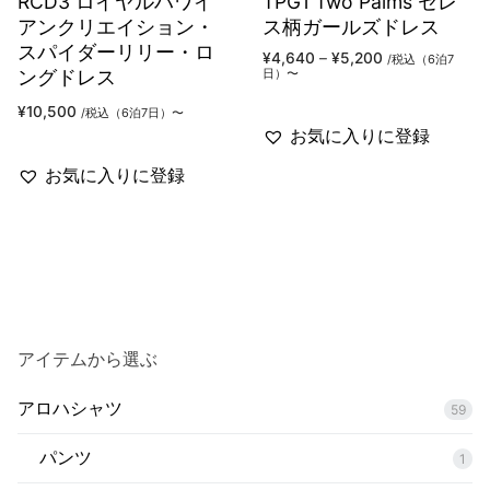
RCD3 ロイヤルハワイ
TPG1 Two Palms セレ
アンクリエイション・
ス柄ガールズドレス
スパイダーリリー・ロ
価
¥
4,640
–
¥
5,200
/税込（6泊7
格
ングドレス
日）〜
帯:
¥4,640
¥
10,500
/税込（6泊7日）〜
–
¥5,200
お気に入りに登録
お気に入りに登録
アイテムから選ぶ
アロハシャツ
59
パンツ
1