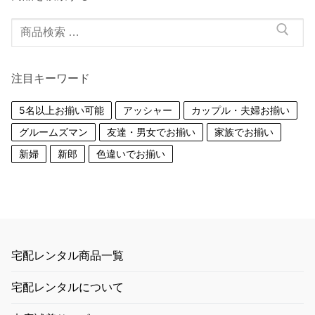
検
索
対
注目キーワード
象:
5名以上お揃い可能
アッシャー
カップル・夫婦お揃い
グルームズマン
友達・男女でお揃い
家族でお揃い
新婦
新郎
色違いでお揃い
宅配レンタル商品一覧
宅配レンタルについて