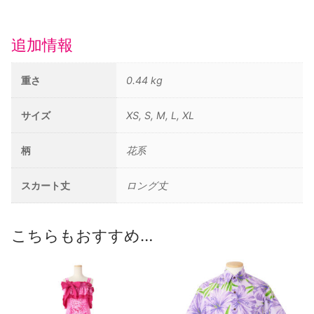
ス/
パ
追加情報
ー
プ
重さ
0.44 kg
ル
個
サイズ
XS, S, M, L, XL
柄
花系
スカート丈
ロング丈
こちらもおすすめ…