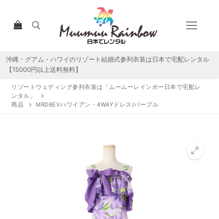
コ
ン
テ
ン
ツ
沖縄・グアム・ハワイのリゾート結婚式参列衣装は日本で宅配レンタル
検索:
へ
【15000円以上送料無料】
ス
リゾートウェディング参列衣装は「ムームーレインボー日本で宅配レ
キ
ンタル」
ッ
商品
MRD8EVハワイアン・4WAYドレス/パープル
プ
HOME
宅配レンタルについて
宅配レンタル商品一覧