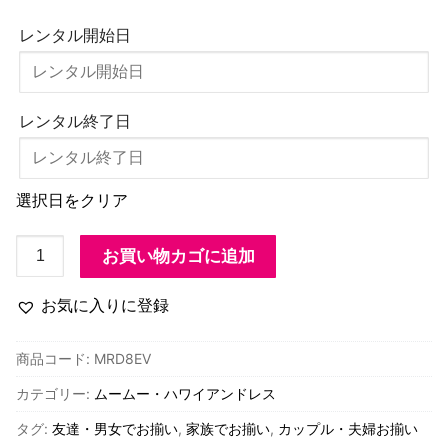
レンタル開始日
レンタル終了日
選択日をクリア
MRD8EV
お買い物カゴに追加
ハ
ワ
お気に入りに登録
イ
ア
商品コード:
MRD8EV
ン・
カテゴリー:
ムームー・ハワイアンドレス
4WAY
ド
タグ:
友達・男女でお揃い
,
家族でお揃い
,
カップル・夫婦お揃い
レ