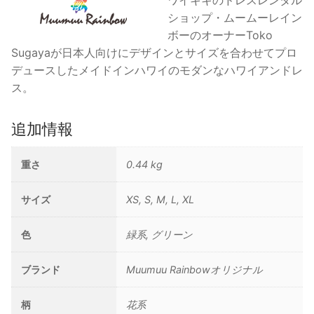
ワイキキのドレスレンタル
ー
ショップ・ムームーレイン
ブ/
ボーのオーナーToko
グ
Sugayaが日本人向けにデザインとサイズを合わせてプロ
リ
デュースしたメイドインハワイのモダンなハワイアンドレ
ー
ス。
ン
個
追加情報
重さ
0.44 kg
サイズ
XS, S, M, L, XL
色
緑系, グリーン
ブランド
Muumuu Rainbowオリジナル
柄
花系