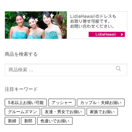
商品を検索する
検
索
対
注目キーワード
象:
5名以上お揃い可能
アッシャー
カップル・夫婦お揃い
グルームズマン
友達・男女でお揃い
家族でお揃い
新婦
新郎
色違いでお揃い