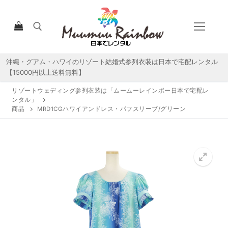
コ
ン
テ
ン
ツ
沖縄・グアム・ハワイのリゾート結婚式参列衣装は日本で宅配レンタル
検索:
へ
【15000円以上送料無料】
ス
リゾートウェディング参列衣装は「ムームーレインボー日本で宅配レ
キ
ンタル」
ッ
商品
MRD1CGハワイアンドレス・パフスリーブ/グリーン
プ
HOME
宅配レンタルについて
宅配レンタル商品一覧