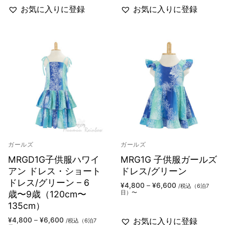
お気に入りに登録
お気に入りに登録
ガールズ
ガールズ
MRGD1G子供服ハワイ
MRG1G 子供服ガールズ
アン ドレス・ショート
ドレス/グリーン
ドレス/グリーン – 6
価
¥
4,800
–
¥
6,600
/税込（6泊7
格
歳〜9歳（120cm〜
日）〜
帯:
135cm）
¥4,800
–
¥6,600
価
¥
4,800
–
¥
6,600
お気に入りに登録
/税込（6泊7