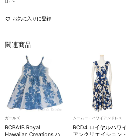
格
日）〜
帯:
¥4,800
–
¥6,600
お気に入りに登録
関連商品
ガールズ
ムームー・ハワイアンドレス
RCBA1B Royal
RCD4 ロイヤルハワイ
Hawaiian Creations ハ
アンクリエイション・