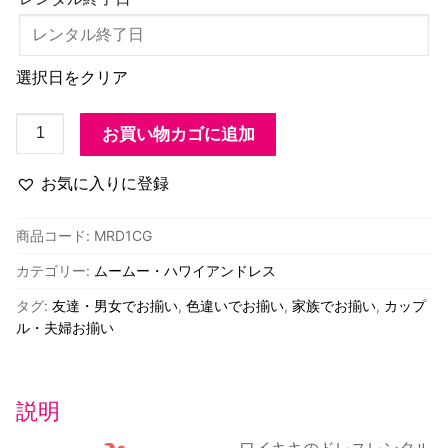
選択日をクリア
MRD1CG
お買い物カゴに追加
ハ
ワ
お気に入りに登録
イ
ア
商品コード:
MRD1CG
ン
カテゴリー:
ムームー・ハワイアンドレス
ド
レ
タグ:
友達・男女でお揃い
,
色違いでお揃い
,
家族でお揃い
,
カップ
ス・
ル・夫婦お揃い
パ
フ
ス
説明
リ