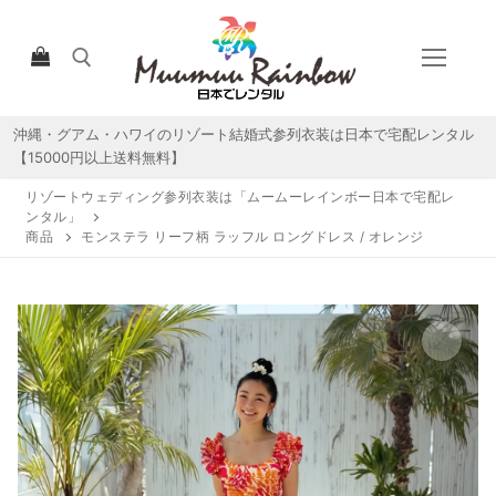
コ
ン
テ
ン
ツ
沖縄・グアム・ハワイのリゾート結婚式参列衣装は日本で宅配レンタル
検索:
へ
【15000円以上送料無料】
ス
リゾートウェディング参列衣装は「ムームーレインボー日本で宅配レ
キ
ンタル」
ッ
商品
モンステラ リーフ柄 ラッフル ロングドレス / オレンジ
プ
HOME
宅配レンタルについて
宅配レンタル商品一覧