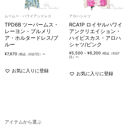
ムームー・ハワイアンドレス
アロハシャツ
TPD6B ツーパームス・
RCA1P ロイヤルハワイ
レーヨン・プルメリ
アンクリエイション・
ア・ホルタードレス/ブ
ハイビスカス・アロハ
ルー
シャツ/ピンク
価
¥
5,500
–
¥
6,200
/税込（6泊7
¥
7,670
/税込（6泊7日）〜
格
日）〜
帯:
¥5,500
–
お気に入りに登録
¥6,200
お気に入りに登録
アイテムから選ぶ