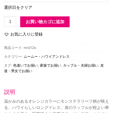
選択日をクリア
モ
お買い物カゴに追加
ン
ス
お気に入りに登録
テ
ラ
商品コード:
mrd12o
リ
カテゴリー:
ムームー・ハワイアンドレス
ー
フ
タグ:
色違いでお揃い
,
家族でお揃い
,
カップル・夫婦お揃い
,
友
柄
達・男女でお揃い
ラ
ッ
フ
説明
ル
温かみのあるオレンジカラーにモンステラリーフ柄が映え
ロ
る、ハワイらしいロングドレス。肩のラッフルが程よい華
ン