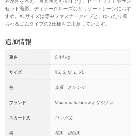
やかさを添え、写真映えも抜群です。ビーチフォトやサン
グ
セット撮影、ディナークルーズなどリゾートシーンにおす
ド
すめ。XLサイズは背中ファスナータイプと、ゆったり着
レ
られるゴムタイプの2仕様をご用意しています。
ス
/
オ
追加情報
レ
ン
重さ
0.44 kg
ジ
個
サイズ
XS, S, M, L, XL
色
赤系、オレンジ
ブランド
Muumuu Rainbowオリジナル
スカート丈
ロング丈
柄
花系、植物系