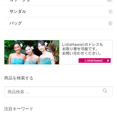
サンダル
1
バッグ
5
商品を検索する
検
索
対
注目キーワード
象: