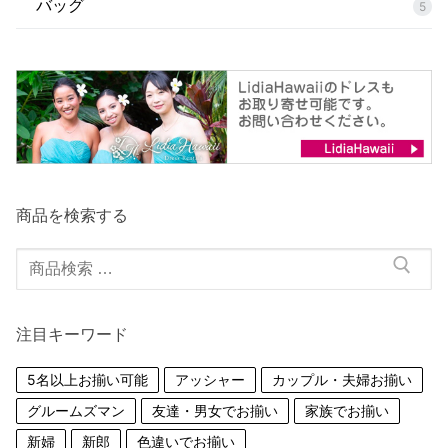
バッグ
5
商品を検索する
検
索
対
注目キーワード
象:
5名以上お揃い可能
アッシャー
カップル・夫婦お揃い
グルームズマン
友達・男女でお揃い
家族でお揃い
新婦
新郎
色違いでお揃い