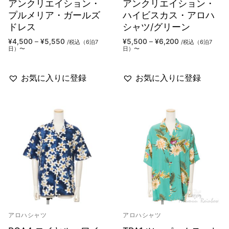
アンクリエイション・
アンクリエイション・
プルメリア・ガールズ
ハイビスカス・アロハ
ドレス
シャツ/グリーン
価
価
¥
4,500
–
¥
5,550
¥
5,500
–
¥
6,200
/税込（6泊7
/税込（6泊7
格
格
日）〜
日）〜
帯:
帯:
¥4,500
¥5,500
–
–
¥5,550
¥6,200
お気に入りに登録
お気に入りに登録
アロハシャツ
アロハシャツ