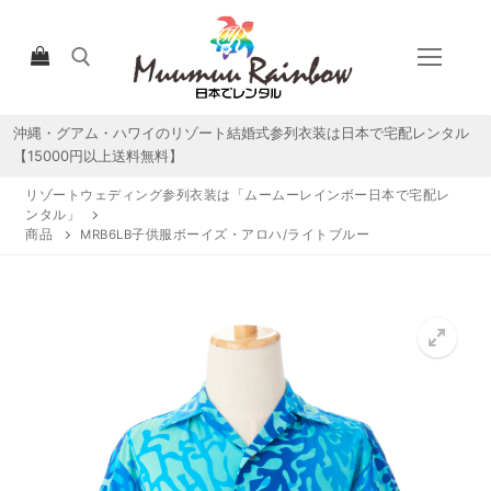
コ
ン
テ
ン
ツ
沖縄・グアム・ハワイのリゾート結婚式参列衣装は日本で宅配レンタル
検索:
へ
【15000円以上送料無料】
ス
リゾートウェディング参列衣装は「ムームーレインボー日本で宅配レ
キ
ンタル」
ッ
商品
MRB6LB子供服ボーイズ・アロハ/ライトブルー
プ
HOME
宅配レンタルについて
宅配レンタル商品一覧