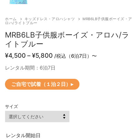
ホーム
キッズドレス・アロハシャツ
MRB6LB子供服ボーイズ・ア
ロハ/ライトブルー
MRB6LB子供服ボーイズ・アロハ/ラ
イトブルー
価
¥
4,500
–
¥
5,800
/税込（6泊7日）〜
格
帯:
レンタル期間：6泊7日
¥4,500
–
ご自宅で試着（１泊２日）▸
¥5,800
サイズ
レンタル開始日