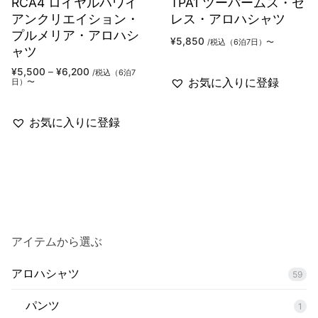
RCA4 ロイヤルハワイ
TPA1 ツーパームス・セ
アンクリエイション・
レス・アロハシャツ
プルメリア・アロハシ
¥
5,850
/税込（6泊7日）〜
ャツ
価
¥
5,500
–
¥
6,200
/税込（6泊7
格
お気に入りに登録
日）〜
帯:
¥5,500
–
¥6,200
お気に入りに登録
アイテムから選ぶ
アロハシャツ
59
パンツ
1