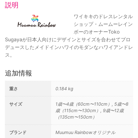
ハ/
説明
ラ
イ
ワイキキのドレスレンタル
ト
ショップ・ムームーレイン
ブ
ボーのオーナーToko
ル
Sugayaが日本人向けにデザインとサイズを合わせてプロ
ー
デュースしたメイドインハワイのモダンなハワイアンドレ
個
ス。
追加情報
重さ
0.184 kg
サイズ
1歳〜4歳（60cm〜110cm）, 5歳〜8
歳（115cm〜130cm）, 9歳〜12歳
（135cm〜150cm）
ブランド
Muumuu Rainbowオリジナル