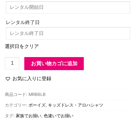
レンタル終了日
選択日をクリア
MRB6LB
お買い物カゴに追加
子
供
お気に入りに登録
服
ボ
商品コード:
MRB6LB
ー
カテゴリー:
ボーイズ
,
キッズドレス・アロハシャツ
イ
ズ・
タグ:
家族でお揃い
,
色違いでお揃い
ア
ロ