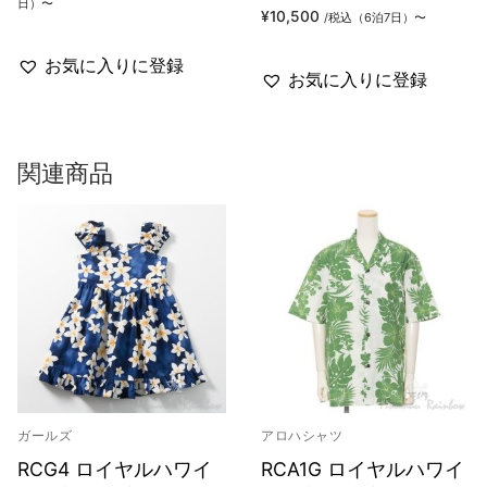
格
日）〜
帯:
¥
10,500
/税込（6泊7日）〜
¥4,800
–
¥6,600
お気に入りに登録
お気に入りに登録
関連商品
ガールズ
アロハシャツ
RCG4 ロイヤルハワイ
RCA1G ロイヤルハワイ