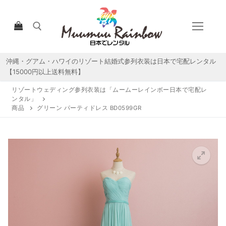
コ
ン
テ
ン
ツ
沖縄・グアム・ハワイのリゾート結婚式参列衣装は日本で宅配レンタル
検索:
へ
【15000円以上送料無料】
ス
リゾートウェディング参列衣装は「ムームーレインボー日本で宅配レ
キ
ンタル」
ッ
商品
グリーン パーティドレス BD0599GR
プ
HOME
宅配レンタルについて
宅配レンタル商品一覧