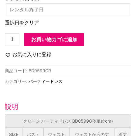
選択日をクリア
グ
お買い物カゴに追加
リ
ー
お気に入りに登録
ン
パ
商品コード:
BD0599GR
ー
カテゴリー:
パーティードレス
テ
ィ
ド
レ
説明
ス
BD0599GR
グリーン パーティドレス BD0599GR(単位cm)
個
SIZE
バスト
ウェスト
ウェストからの丈
総丈