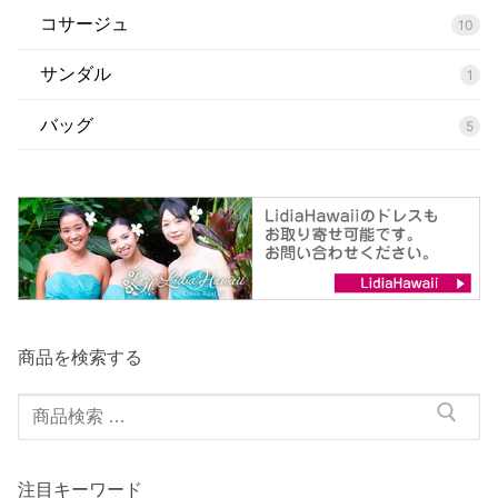
コサージュ
10
サンダル
1
バッグ
5
商品を検索する
検
索
対
注目キーワード
象: