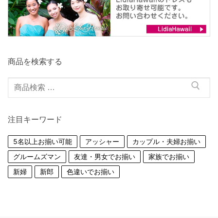
商品を検索する
検
索
対
注目キーワード
象:
5名以上お揃い可能
アッシャー
カップル・夫婦お揃い
グルームズマン
友達・男女でお揃い
家族でお揃い
新婦
新郎
色違いでお揃い