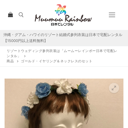
コ
ン
テ
ン
ツ
沖縄・グアム・ハワイのリゾート結婚式参列衣装は日本で宅配レンタル
検索:
へ
【15000円以上送料無料】
ス
リゾートウェディング参列衣装は「ムームーレインボー日本で宅配レ
キ
ンタル」
ッ
商品
ゴールド・イヤリング＆ネックレスのセット
プ
HOME
宅配レンタルについて
宅配レンタル商品一覧