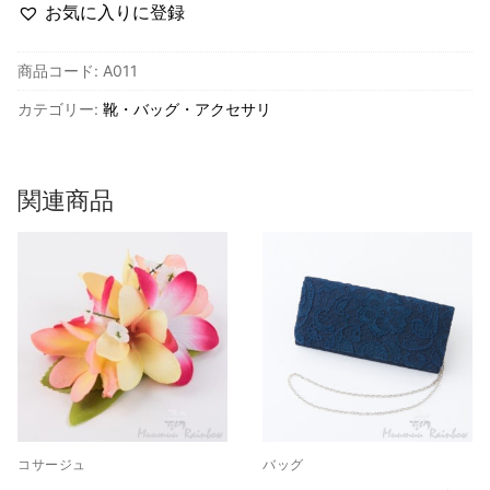
ル
お気に入りに登録
ド・
イ
商品コード:
A011
ヤ
カテゴリー:
靴・バッグ・アクセサリ
リ
ン
グ
＆
関連商品
ネ
ッ
ク
レ
ス
の
セ
ッ
ト
個
コサージュ
バッグ