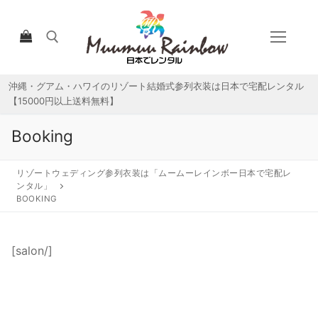
コ
ン
テ
ン
ツ
沖縄・グアム・ハワイのリゾート結婚式参列衣装は日本で宅配レンタル
検索:
へ
【15000円以上送料無料】
ス
キ
Booking
ッ
プ
リゾートウェディング参列衣装は「ムームーレインボー日本で宅配レ
ンタル」
BOOKING
HOME
[salon/]
宅配レンタルについて
宅配レンタル商品一覧