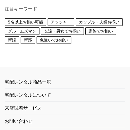
対
注目キーワード
象:
5名以上お揃い可能
アッシャー
カップル・夫婦お揃い
グルームズマン
友達・男女でお揃い
家族でお揃い
新婦
新郎
色違いでお揃い
宅配レンタル商品一覧
宅配レンタルについて
来店試着サービス
お問い合わせ