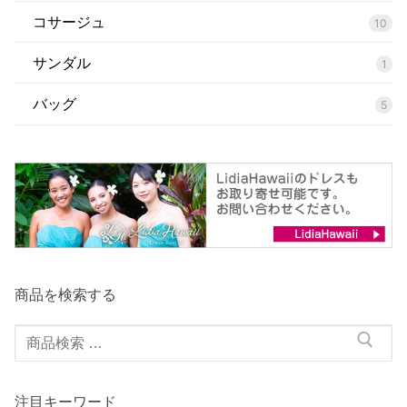
コサージュ
10
サンダル
1
バッグ
5
商品を検索する
検
索
対
注目キーワード
象: