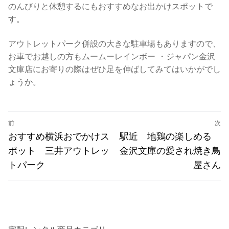
のんびりと休憩するにもおすすめなお出かけスポットで
す。
アウトレットパーク併設の大きな駐車場もありますので、
お車でお越しの方もムームーレインボー ・ジャパン金沢
文庫店にお寄りの際はぜひ足を伸ばしてみてはいかがでし
ょうか。
投
前
次
稿
前
次
おすすめ横浜おでかけス
駅近 地鶏の楽しめる
の
の
ナ
ポット 三井アウトレッ
金沢文庫の愛され焼き鳥
投
投
トパーク
屋さん
ビ
稿:
稿:
ゲ
ー
シ