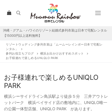
コ
ン
テ
ン
ツ
沖縄・グアム・ハワイのリゾート結婚式参列衣装は日本で宅配レンタル
検索:
へ
【15000円以上送料無料】
ス
リゾートウェディング参列衣装は「ムームーレインボー日本で宅配レ
キ
ンタル」
ッ
参列お役立ちブログ
横浜お出かけおすすめスポット
お子様連れで楽しめるUNLQLO PARK
プ
お子様連れで楽しめるUNlQLO
HOME
PARK
宅配レンタルについて
横浜シーサイドライン鳥浜駅より徒歩５分 三井アウトレ
宅配レンタル商品一覧
ットパーク 横浜ベイサイド店の敷地内に、UNlQLO唯一
の公園一体型店舗、UNlQLO PARK があります。