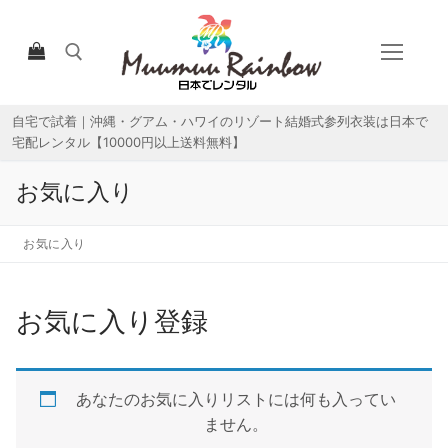
コ
ン
テ
ン
ツ
自宅で試着｜沖縄・グアム・ハワイのリゾート結婚式参列衣装は日本で
検索:
へ
宅配レンタル【10000円以上送料無料】
ス
キ
お気に入り
ッ
プ
お気に入り
お気に入り登録
HOME
宅配レンタルについて
あなたのお気に入りリストには何も入ってい
宅配レンタル商品一覧
ません。